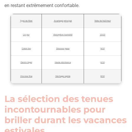
en restant extrêmement confortable.
Type de fibre
Avantage principal
Note de fraîcheur
Lin pur
Absorption humidité
10/10
Coton bio
Douceur peau
9/10
Denim léger
Haute résistance
6/10
Viscose fine
Séchage rapide
8/10
La sélection des tenues
incontournables pour
briller durant les vacances
estivales