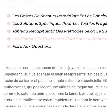
Les Gestes De Secours Immédiats Et Les Princ
Les Solutions Spécifiques Pour Les Textiles Fra
Tableau Récapitulatif Des Méthodes Selon Le Su
Les Finitions Et L’entretien Final Pour Un Résult
Foire Aux Questions
Les cerises sont sans aucun doute les joyaux de la saison est
Cependant, leur jus écarlate et intense représente l’un des plu
tache de cerise n’est pas une simple salissure superficielle.
anthocyanes, qui possèdent une affinité chimique naturelle avec 
comme le coton ou animale comme la laine. Dès que le jus entr
cœur de la maille et s’oxydent rapidement, rendant le nettoya
rigoureuse. Julie, passionnée de mode durable, a appris à se