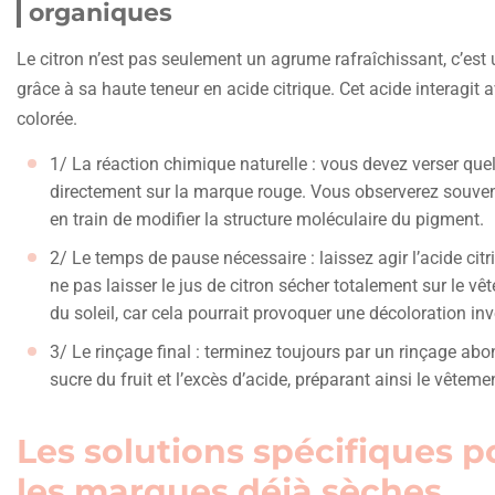
organiques
Le citron n’est pas seulement un agrume rafraîchissant, c’es
grâce à sa haute teneur en acide citrique. Cet acide interagit 
colorée.
1/ La réaction chimique naturelle : vous devez verser que
directement sur la marque rouge. Vous observerez souvent
en train de modifier la structure moléculaire du pigment.
2/ Le temps de pause nécessaire : laissez agir l’acide citr
ne pas laisser le jus de citron sécher totalement sur le vê
du soleil, car cela pourrait provoquer une décoloration in
3/ Le rinçage final : terminez toujours par un rinçage abon
sucre du fruit et l’excès d’acide, préparant ainsi le vêtem
Les solutions spécifiques po
les marques déjà sèches