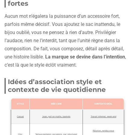
fortes
Aucun mot n’égalera la puissance d’un accessoire fort,
parfois même décisif. Vous ajoutez le sac inattendu, le
bijou oublié, vous ne pensez à rien d’autre. Privilégier
l’audace, rien ne l’interdit, tant que l’unité règne dans la
composition. De fait, vous composez, détail après détail,
une histoire lisible.
La marque se devine dans l’intention
,
c’est là que le style éclôt vraiment.
Idées d’association style et
contexte de vie quotidienne
STYLE
IDÉE LOOK
CONTEXTE IDÉAL
Casual
Jean, pull en maille, baskets
Travail informel, week-end
Réunion, rendez-vous
Chic
Tailleur-pantalon, escarpins, sac structured