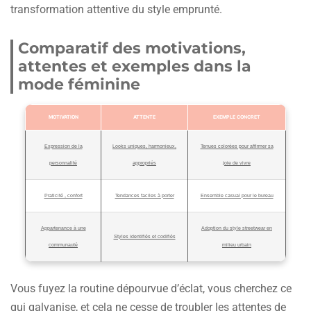
transformation attentive du style emprunté.
Comparatif des motivations,
attentes et exemples dans la
mode féminine
MOTIVATION
ATTENTE
EXEMPLE CONCRET
Expression de la
Looks uniques, harmonieux,
Tenues colorées pour affirmer sa
personnalité
appropriés
joie de vivre
Praticité , confort
Tendances faciles à porter
Ensemble casual pour le bureau
Appartenance à une
Adoption du style streetwear en
Styles identifiés et codifiés
communauté
milieu urbain
Vous fuyez la routine dépourvue d’éclat, vous cherchez ce
qui galvanise, et cela ne cesse de troubler les attentes de