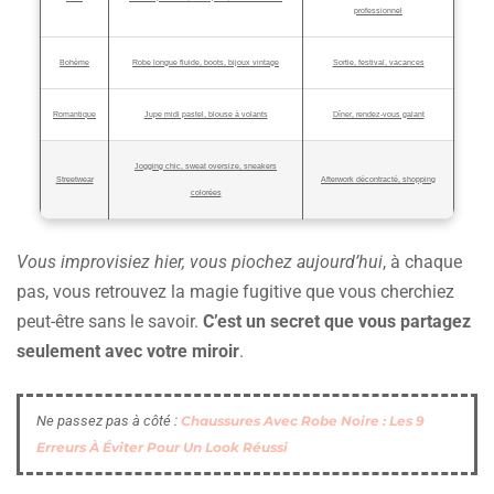
professionnel
Bohème
Robe longue fluide, boots, bijoux vintage
Sortie, festival, vacances
Romantique
Jupe midi pastel, blouse à volants
Dîner, rendez-vous galant
Jogging chic, sweat oversize, sneakers
Streetwear
Afterwork décontracté, shopping
colorées
Vous improvisiez hier, vous piochez aujourd’hui
, à chaque
pas, vous retrouvez la magie fugitive que vous cherchiez
peut-être sans le savoir.
C’est un secret que vous partagez
seulement avec votre miroir
.
Ne passez pas à côté :
Chaussures Avec Robe Noire : Les 9
Erreurs À Éviter Pour Un Look Réussi