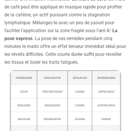
de café peut être appliqué en masque rapide pour profiter
de la caféine, un actif puissant contre la stagnation
lymphatique. Mélangez-le avec un peu de yaourt pour
faciliter l’application sur la zone fragile sous l’œil.4/
La
pose express
. La pose de ces remèdes pendant cinq
minutes le matin offre un effet tenseur immédiat idéal pour
les réveils difficiles. Cette courte durée suffit pour réveiller
les tissus et lisser les traits fatigués.
Ingrédient naturel
Action biologique
Temps de pose
Température idéale
Thé vert
Antioxydant puissant
5 minutes
4 degrés Celsius
Petite cuillère
Vasoconstriction
2 minutes
-10 degrés Celsius
Marc de café
Stimulant sanguin
10 minutes
Ambiante