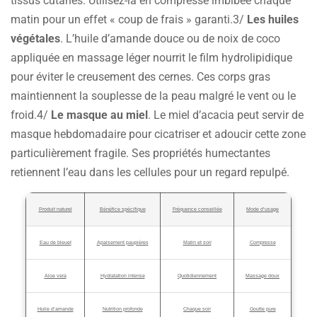
tissus cutanés. Utilisez-la en compresse imbibée chaque
matin pour un effet « coup de frais » garanti.3/
Les huiles
végétales
. L’huile d’amande douce ou de noix de coco
appliquée en massage léger nourrit le film hydrolipidique
pour éviter le creusement des cernes. Ces corps gras
maintiennent la souplesse de la peau malgré le vent ou le
froid.4/
Le masque au miel
. Le miel d’acacia peut servir de
masque hebdomadaire pour cicatriser et adoucir cette zone
particulièrement fragile. Ses propriétés humectantes
retiennent l’eau dans les cellules pour un regard repulpé.
Produit naturel
Bénéfice spécifique
Fréquence conseillée
Mode d’usage
Eau de bleuet
Apaisement paupières
Matin et soir
Compresse
Aloe vera
Hydratation intense
Quotidiennement
Massage doux
Huile d’amande
Nutrition profonde
Chaque soir
Goutte pure