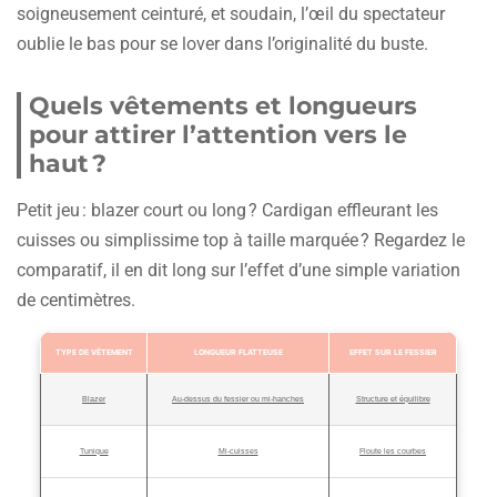
soigneusement ceinturé, et soudain, l’œil du spectateur
oublie le bas pour se lover dans l’originalité du buste.
Quels vêtements et longueurs
pour attirer l’attention vers le
haut ?
Petit jeu : blazer court ou long ? Cardigan effleurant les
cuisses ou simplissime top à taille marquée ? Regardez le
comparatif, il en dit long sur l’effet d’une simple variation
de centimètres.
TYPE DE VÊTEMENT
LONGUEUR FLATTEUSE
EFFET SUR LE FESSIER
Blazer
Au-dessus du fessier ou mi-hanches
Structure et équilibre
Tunique
Mi-cuisses
Floute les courbes