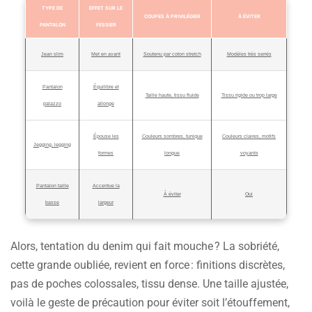
TYPE DE
EFFET SUR LE
COUPES À PRIVILÉGIER
À ÉVITER
PANTALON
FESSIER
Jean slim
Met en avant
Soutenu par coton stretch
Modèles très serrés
Pantalon
Équilibre et
Taille haute, tissu fluide
Tissu rigide ou trop large
palazzo
allonge
Épouse les
Couleurs sombres, tunique
Couleurs claires, motifs
Jegging, legging
formes
longue
voyants
Pantalon taille
Accentue la
À éviter
Oui
basse
largeur
Alors, tentation du denim qui fait mouche ? La sobriété,
cette grande oubliée, revient en force : finitions discrètes,
pas de poches colossales, tissu dense. Une taille ajustée,
voilà le geste de précaution pour éviter soit l’étouffement,