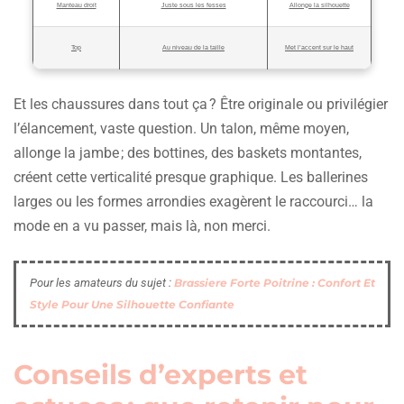
Manteau droit
Juste sous les fesses
Allonge la silhouette
Top
Au niveau de la taille
Met l’accent sur le haut
Et les chaussures dans tout ça ? Être originale ou privilégier
l’élancement, vaste question. Un talon, même moyen,
allonge la jambe ; des bottines, des baskets montantes,
créent cette verticalité presque graphique. Les ballerines
larges ou les formes arrondies exagèrent le raccourci… la
mode en a vu passer, mais là, non merci.
Pour les amateurs du sujet :
Brassiere Forte Poitrine : Confort Et
Style Pour Une Silhouette Confiante
Conseils d’experts et