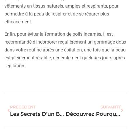
vêtements en tissus naturels, amples et respirants, pour
permettre à la peau de respirer et de se réparer plus
efficacement.
Enfin, pour éviter la formation de poils incarnés, il est
recommandé d’incorporer régulièrement un gommage doux
dans votre routine après une épilation, une fois que la peau
est pleinement rétablie, généralement quelques jours après
l’épilation.
PRÉCÉDENT
SUIVANTT
Les Secrets D’un Bronzage Éclatant Pour Les Peaux Claires Sans Danger
Découvrez Pourquoi L’huile De Coco Est Le Secret Beauté Des Démaquillants Naturelles