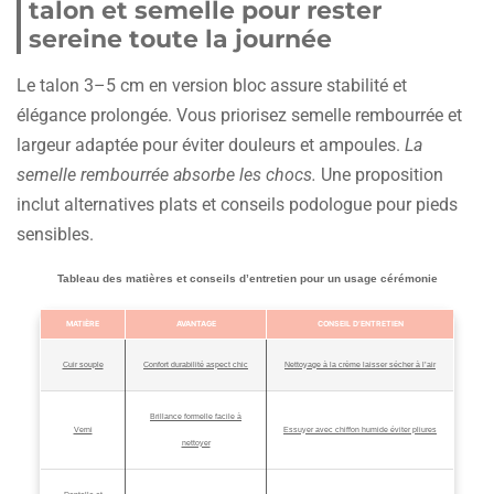
talon et semelle pour rester
sereine toute la journée
Le talon 3–5 cm en version bloc assure stabilité et
élégance prolongée. Vous priorisez semelle rembourrée et
largeur adaptée pour éviter douleurs et ampoules.
La
semelle rembourrée absorbe les chocs.
Une proposition
inclut alternatives plats et conseils podologue pour pieds
sensibles.
Tableau des matières et conseils d’entretien pour un usage cérémonie
MATIÈRE
AVANTAGE
CONSEIL D’ENTRETIEN
Cuir souple
Confort durabilité aspect chic
Nettoyage à la crème laisser sécher à l’air
Brillance formelle facile à
Verni
Essuyer avec chiffon humide éviter pliures
nettoyer