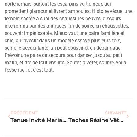
porte jamais, surtout les escarpins vertigineux qui
promettent glamour et livrent ampoules. Histoire vécue, une
témoin sacrée a subi des chaussures neuves, discours
interrompu par des grimaces, fin de soirée en chaussettes,
souvenir impérissable. Mieux vaut une paire familière et
chic, ou investir dans un modèle essayé plusieurs fois,
semelle accueillante, un petit coussinet en dépannage.
Prévoir une paire de secours pour danser jusqu’au petit
matin, et rire de tout ensuite. Sauter, pivoter, sourire, voilà
l’essentiel, et c’est tout.
PRÉCÉDENT
SUIVANTT
Tenue Invité Mariage Octobre : Les 7 Looks Élégants Et Chauds
Taches Résine Vêtements : La Méthode Rapide Pour Tout Enlever