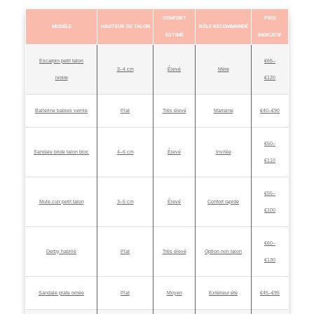
CONFORT
PRIX
MODÈLE
HAUTEUR DE TALON
RÔLE RECOMMANDÉ
ESTIMÉ
INDICATIF
Escarpin petit talon
€65–
3–4 cm
Élevé
Mère
ivoire
€120
Ballerine babies vernie
Plat
Très élevé
Marraine
€40–€90
€50–
Sandale bride talon bloc
4–6 cm
Élevé
Invitée
€110
€55–
Mule cuir petit talon
3–5 cm
Élevé
Confort rapide
€100
€60–
Derby habillé
Plat
Très élevé
Option non talon
€130
Sandale plate ornée
Plat
Moyen
Extérieur été
€45–€95