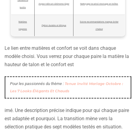
Dentelle et
Aspect délicat cérémonie léger
Nettoyage localisé stockage en boîtes
textile
Matières
Suivre recommandations marque éviter
Option durable et éthique
veganes
chaleur
Le lien entre matières et confort se voit dans chaque
modèle choisi. Vous verrez pour chaque paire la matière la
hauteur de talon et le confort est
Pour les passionnés du thème :
Tenue Invité Mariage Octobre :
Les 7 Looks Élégants Et Chauds
imé. Une description précise indique pour qui chaque paire
est adaptée et pourquoi. La transition mène vers la
sélection pratique des sept modèles testés en situation.