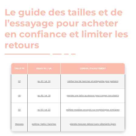
Le guide des tailles et de
l’essayage pour acheter
en confiance et limiter les
retours
TAILLE FR
ÉQUIV. EU / UK
CONSEIL D’AJUSTEMENT
42
eu 42 / uk 14
vérifier tour de hanches et entrejambe pour pantalon
46
eu 46 / uk 18
prendre une taille au-dessus pour coupes non-stretch
50
eu 50 / uk 22
préférer modèles essayés sur morphologies similaires
Mesures
poitrine / taille / hanches
prendre mesures debout sans vêtements épais