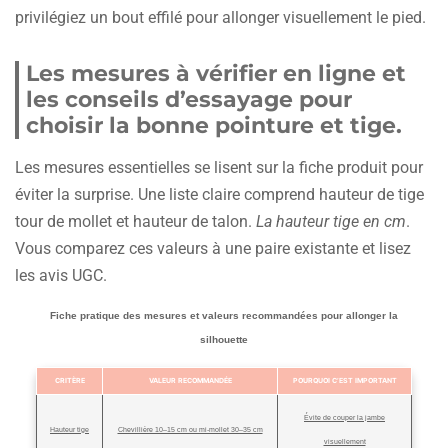
privilégiez un bout effilé pour allonger visuellement le pied.
Les mesures à vérifier en ligne et
les conseils d’essayage pour
choisir la bonne pointure et tige.
Les mesures essentielles se lisent sur la fiche produit pour
éviter la surprise. Une liste claire comprend hauteur de tige
tour de mollet et hauteur de talon.
La hauteur tige en cm
.
Vous comparez ces valeurs à une paire existante et lisez
les avis UGC.
Fiche pratique des mesures et valeurs recommandées pour allonger la
silhouette
CRITÈRE
VALEUR RECOMMANDÉE
POURQUOI C’EST IMPORTANT
Évite de couper la jambe
Hauteur tige
Chevillière 10–15 cm ou mi‑mollet 30–35 cm
visuellement