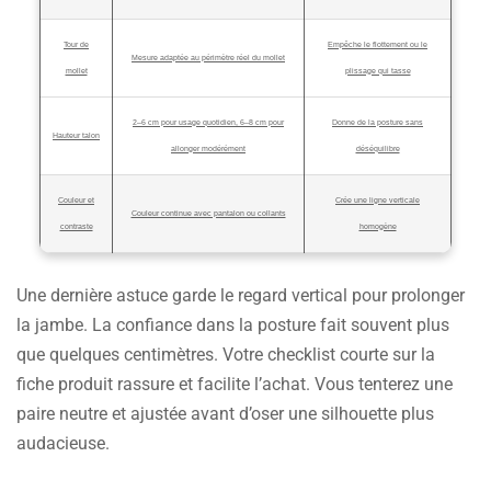
Tour de
Empêche le flottement ou le
Mesure adaptée au périmètre réel du mollet
mollet
plissage qui tasse
2–6 cm pour usage quotidien, 6–8 cm pour
Donne de la posture sans
Hauteur talon
allonger modérément
déséquilibre
Couleur et
Crée une ligne verticale
Couleur continue avec pantalon ou collants
contraste
homogène
Une dernière astuce garde le regard vertical pour prolonger
la jambe. La confiance dans la posture fait souvent plus
que quelques centimètres. Votre checklist courte sur la
fiche produit rassure et facilite l’achat. Vous tenterez une
paire neutre et ajustée avant d’oser une silhouette plus
audacieuse.