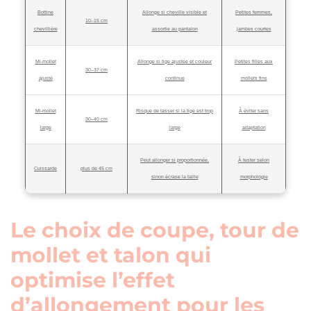
Bottine
Allonge si cheville visible et
Petites femmes,
10–15 cm
chevillière
assortie au pantalon
jambes courtes
Mi‑mollet
Allonge si tige ajustée et couleur
Petites filles aux
30–37 cm
ajusté
continue
mollets fins
Mi‑mollet
Risque de tasser si la tige est trop
À éviter sans
30–40 cm
large
large
adaptation
Peut allonger si proportionnée,
À tester selon
Cuissarde
plus de 45 cm
sinon écrase la taille
morphologie
Le choix de coupe, tour de
mollet et talon qui
optimise l’effet
d’allongement pour les