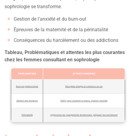
sophrologie se transforme.
Gestion de l’anxiété et du burn-out
Épreuves de la maternité et de la périnatalité
Conséquences du harcèlement ou des addictions
Tableau, Problématiques et attentes les plus courantes
chez les femmes consultant en sophrologie
PROBLÉMATIQUE
ATTENTE PRINCIPALE
Burn-out professionnel
Récupérer énergie et confiance en soi
Gestion des émotions
Outils pour canaliser le stress, apaiser l’anxiété
Périnatalité
Apprivoiser les changements émotionnels, préparer l’accouchement