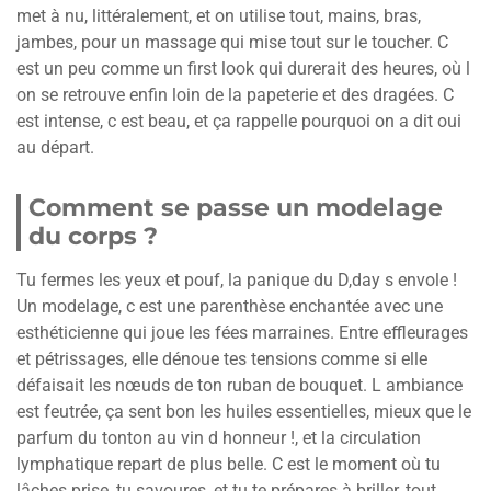
met à nu, littéralement, et on utilise tout, mains, bras,
jambes, pour un massage qui mise tout sur le toucher. C
est un peu comme un first look qui durerait des heures, où l
on se retrouve enfin loin de la papeterie et des dragées. C
est intense, c est beau, et ça rappelle pourquoi on a dit oui
au départ.
Comment se passe un modelage
du corps ?
Tu fermes les yeux et pouf, la panique du D,day s envole !
Un modelage, c est une parenthèse enchantée avec une
esthéticienne qui joue les fées marraines. Entre effleurages
et pétrissages, elle dénoue tes tensions comme si elle
défaisait les nœuds de ton ruban de bouquet. L ambiance
est feutrée, ça sent bon les huiles essentielles, mieux que le
parfum du tonton au vin d honneur !, et la circulation
lymphatique repart de plus belle. C est le moment où tu
lâches prise, tu savoures, et tu te prépares à briller, tout