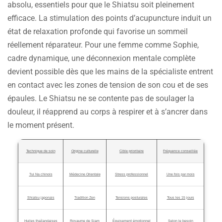
absolu, essentiels pour que le Shiatsu soit pleinement
efficace. La stimulation des points d’acupuncture induit un
état de relaxation profonde qui favorise un sommeil
réellement réparateur. Pour une femme comme Sophie,
cadre dynamique, une déconnexion mentale complète
devient possible dès que les mains de la spécialiste entrent
en contact avec les zones de tension de son cou et de ses
épaules. Le Shiatsu ne se contente pas de soulager la
douleur, il réapprend au corps à respirer et à s’ancrer dans
le moment présent.
Technique de soin
Origine culturelle
Cible prioritaire
Fréquence conseillée
Tui Na chinois
Médecine Orientale
Stress professionnel
Une fois par mois
Shiatsu japonais
Tradition Zen
Tensions posturales
Tous les 15 jours
Huiles thaïlandaises
Royaume de Siam
Épuisement émotionnel
Selon le besoin